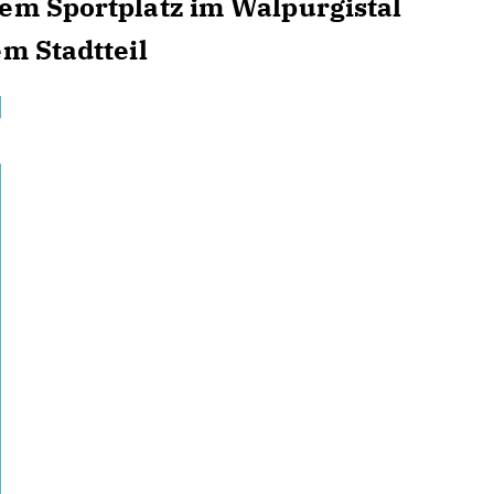
dem Sportplatz im Walpurgistal
em Stadtteil