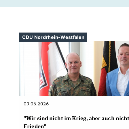
🚏Wir haben über den barrierefreien Umbau der
Haltestelle Annental.
📂 Vorgestellt wurde das Geltungshandbuch für die
Eyhofsiedlung.
#cdu #
cdufraktionessen
#
r
üttenscheid
CDU Nordrhein-Westfalen
09.06.2026
"Wir sind nicht im Krieg, aber auch nich
Frieden"