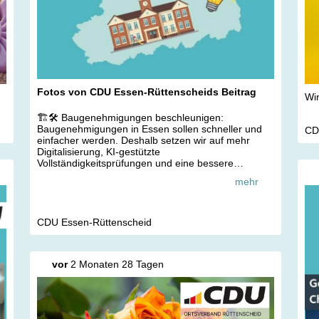
Fotos von CDU Essen-Rüttenscheids Beitrag
Wir
🏗️🛠️ Baugenehmigungen beschleunigen:
Baugenehmigungen in Essen sollen schneller und
CD
einfacher werden. Deshalb setzen wir auf mehr
Digitalisierung, KI-gestützte
Vollständigkeitsprüfungen und eine bessere
persönliche Bauberatung. Gleichzeitig sollen Abläufe
mehr
effizienter organisiert und vorhandene Möglichkeiten
konsequenter genutzt werden, um Verfahren
spürbar zu verkürzen. So schaffen wir mehr Tempo
beim Bauen und entlasten Bürgerinnen und Bürger
CDU Essen-Rüttenscheid
sowie Unternehmen und Stadtverwaltung
gleichermaßen.
vor
2 Monaten 28 Tagen
🏫📚 Schulstandorte realisieren: Mit mehreren
Antragsinitiativen treiben wir die Schulentwicklung in
Essen konsequent voran. In Kupferdreh schaffen wir
die Voraussetzungen für eine neue Gesamtschule.
Für die UNESCO-Schule entwickeln wir ein Konzept