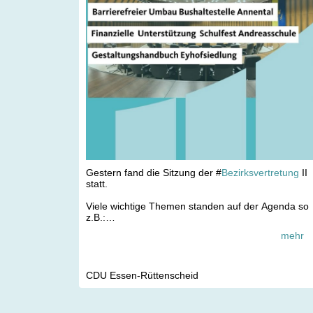
Gestern fand die Sitzung der #
Bezirksvertretung
II
statt.
Viele wichtige Themen standen auf der Agenda so
z.B.:
mehr
💶Die Bezirksvertretung wir das diesjährige
Schulfest der Andreasschule finanziell unterstützen
🚧 Wie wurden informiert über die geplanten
CDU Essen-Rüttenscheid
Erneuerunngen der Naturwissenschaftlichen
Räumen am Maria-Wächtler-Gymnasium.