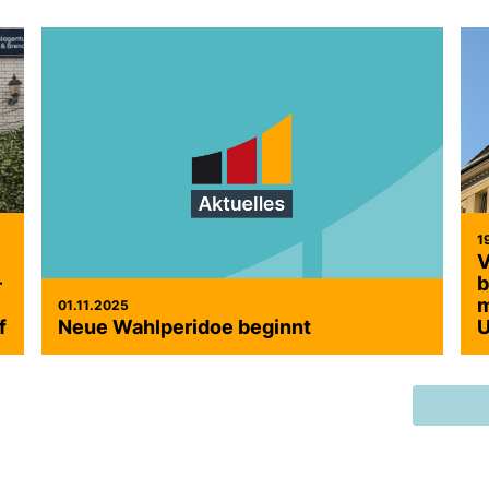
1
V
–
b
m
01.11.2025
f
Neue Wahlperidoe beginnt
U