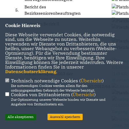
Bericht des
5.
Bezirksseniorenbeauftragten
6.
Kultur im Bezirk II
Cookie Hinweis
Diese Webseite verwendet Cookies, die notwendig
Verwendung bezirklicher
sind, um die Webseite zu nutzen. Weiterhin
Haushaltsmittel für die
verwenden wir Dienste von Drittanbietern, die uns
7.
"Fahrbahninstandsetzung
helfen, unser Webangebot zu verbessern (Website-
Optmierung). Für die Verwendung bestimmter
Altenhof II nach Priorität"
Dienste, benötigen wir Ihre Einwilligung. Ihre
Einwilligung können Sie jederzeit widerrufen. Weitere
Informationen finden Sie in unserer
Jahresprogramm und
Datenschutzerklärung
.
Wirtschaftsplan 2013 der
Abteilung Waldungen und
Technisch notwendige Cookies (
Übersicht
)
Die notwendigen Cookies werden allein für den
8.
Baumpflege der
0152/2012/6A
ordnungsgemäßen Gebrauch der Webseite benötigt.
eigenbetriebsähnlichen
Cookies von Drittanbietern (
Übersicht
)
Einrichtung Grün und Gruga
Zur Optimierung unserer Webseite binden wir Dienste und
Angebote von Drittanbietern ein.
Essen
Alle akzeptieren
Auswahl speichern