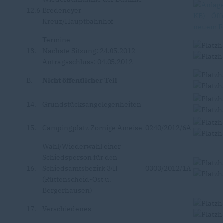
12.6
Bredeneyer
Kreuz/Hauptbahnhof
Termine
13.
Nächste Sitzung: 24.05.2012
Antragsschluss: 04.05.2012
B.
Nicht öffentlicher Teil
14.
Grundstücksangelegenheiten
15.
Campingplatz Zornige Ameise
0240/2012/6A
Wahl/Wiederwahl einer
Schiedsperson für den
16.
Schiedsamtsbezirk 3/II
0303/2012/1A
(Rüttenscheid-Ost u.
Bergerhausen)
17.
Verschiedenes